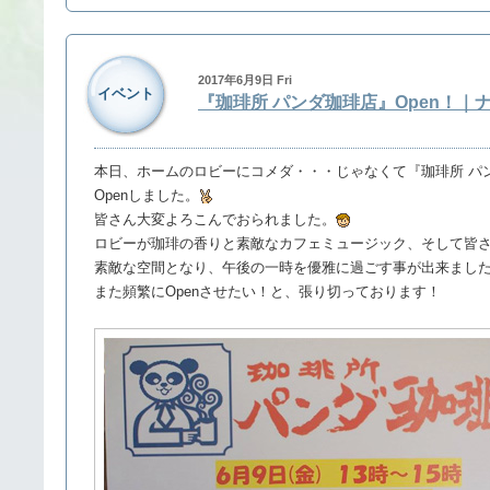
2017年6月9日 Fri
イベント
『珈琲所 パンダ珈琲店』Open！｜
本日、ホームのロビーにコメダ・・・じゃなくて『珈琲所 パ
Openしました。
皆さん大変よろこんでおられました。
ロビーが珈琲の香りと素敵なカフェミュージック、そして皆
素敵な空間となり、午後の一時を優雅に過ごす事が出来まし
また頻繁にOpenさせたい！と、張り切っております！